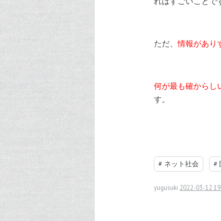
れはすごいことで
ただ、
情報があり
何が最も確からし
す。
#
ネット社会
#
yugusuki
2022-03-12 19