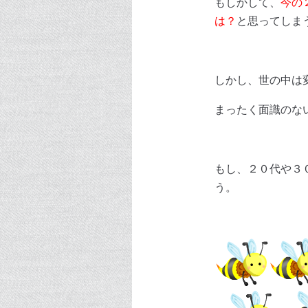
もしかして、
今の
は？
と思ってしま
しかし、世の中は
まったく面識のな
もし、２０代や３
う。