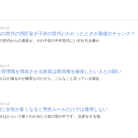
-09-20
塊の世代の預貯金が子供の世代にわたったときが最後のチャンス？
の世代からの遺産が、その子供の中年世代にいずれ引き継が…
-04-23
性管理職を増加させる政策は既得権を確保したい人との闘い
人口が減るのが確実なのだから、こんなこと言っている場合…
-03-16
場に女性が多くなると男性ルールだけでは通用しない
がはたらいて稼ぐのが当たり前の世の中です。 出産をする場…