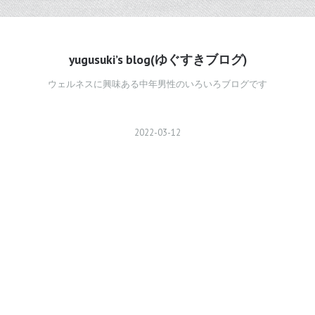
yugusuki’s blog(ゆぐすきブログ)
ウェルネスに興味ある中年男性のいろいろブログです
2022
-
03
-
12